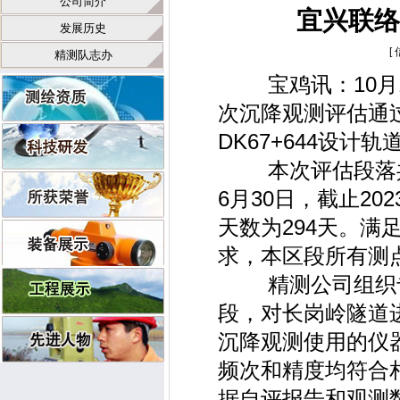
公司简介
宜兴联络
发展历史
[
精测队志办
宝鸡讯：10月15
次沉降观测评估通过
DK67+644设计
本次评估段落共一
6月30日，截止20
天数为294天。
求，本区段所有测
精测公司组织专
段，对长岗岭隧道
沉降观测使用的仪
频次和精度均符合
据自评报告和观测